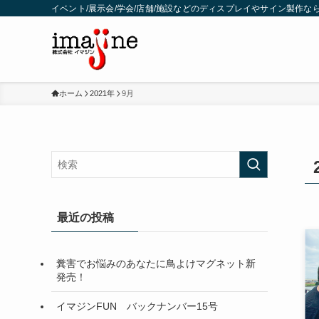
イベント/展示会/学会/店舗/施設などのディスプレイやサイン製作な
ホーム
2021年
9月
最近の投稿
糞害でお悩みのあなたに鳥よけマグネット新
発売！
イマジンFUN バックナンバー15号