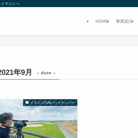
らイマジンへ
HOME
事業紹介
2021年9月
– date –
イマジンFUNバックナンバー